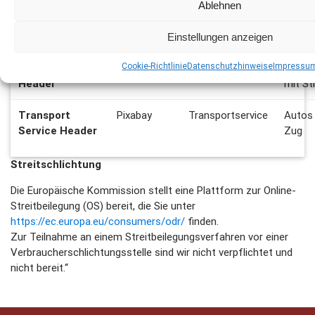
Ablehnen
Händlerbereich
Fotolia
Händlerbereich
Rechne
Bild neben Text
Schlüs
Einstellungen anzeigen
Cookie-Richtlinie
Datenschutzhinweise
Impressu
Export Service
Pixabay
Exportservice
Männe
Header
mit St
Transport
Pixabay
Transportservice
Autos
Service Header
Zug
Streitschlichtung
Die Europäische Kommission stellt eine Plattform zur Online-
Streitbeilegung (OS) bereit, die Sie unter
https://ec.europa.eu/consumers/odr/
finden.
Zur Teilnahme an einem Streitbeilegungsverfahren vor einer
Verbraucherschlichtungsstelle sind wir nicht verpflichtet und
nicht bereit.“