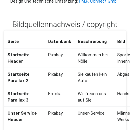
Design und technische Umsetzung:
F.M.P. Connect GmbH
Bildquellennachweis / copyright
Seite
Datenbank
Beschreibung
Bild
Startseite
Pixabay
Willkommen bei
Sport
Header
Nölle
Innen
Startseite
Pixabay
Sie kaufen kein
Abgas
Parallax 2
Auto..
Startseite
Fotolia
Wir freuen uns
Hands
Parallax 3
auf Sie
Unser Service
Pixabay
Unser-Service
Männer
Header
Werks