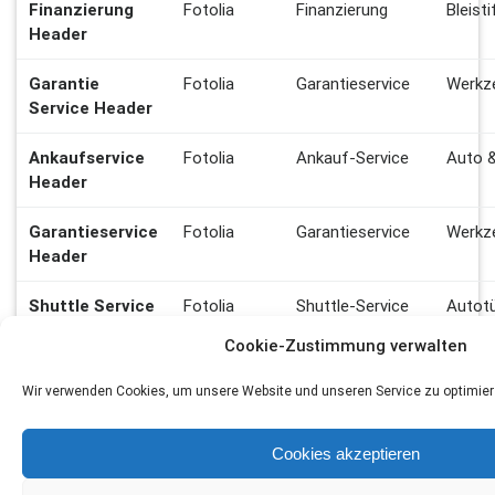
Finanzierung
Fotolia
Finanzierung
Bleist
Header
Garantie
Fotolia
Garantieservice
Werkz
Service Header
Ankaufservice
Fotolia
Ankauf-Service
Auto &
Header
Garantieservice
Fotolia
Garantieservice
Werkz
Header
Shuttle Service
Fotolia
Shuttle-Service
Autotü
Header
Arm
Cookie-Zustimmung verwalten
Shuttle Service
Pixabay
Shuttle-Service
Fahrz
Wir verwenden Cookies, um unsere Website und unseren Service zu optimier
Bild neben Text
Aussc
Händlerbereich
Fotolia
Händlerbereich
Auto 
Cookies akzeptieren
Header
Himme